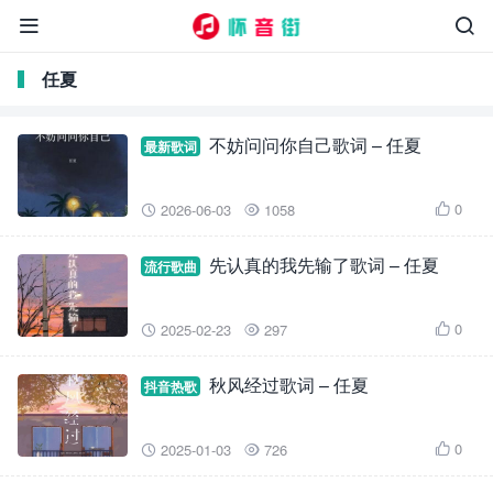


任夏
不妨问问你自己歌词 – 任夏
最新歌词
0
2026-06-03
1058



先认真的我先输了歌词 – 任夏
流行歌曲
0
2025-02-23
297



秋风经过歌词 – 任夏
抖音热歌
0
2025-01-03
726


