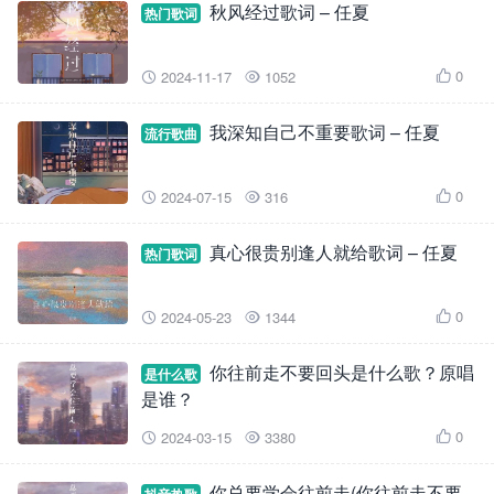
秋风经过歌词 – 任夏
热门歌词
0
2024-11-17
1052



我深知自己不重要歌词 – 任夏
流行歌曲
0
2024-07-15
316



真心很贵别逢人就给歌词 – 任夏
热门歌词
0
2024-05-23
1344



你往前走不要回头是什么歌？原唱
是什么歌
是谁？
0
2024-03-15
3380



你总要学会往前走(你往前走不要