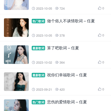
0
2023-10-05
724



做个俗人不谈情歌词 – 任夏
热门歌词
0
2023-10-05
378



算了吧歌词 – 任夏
最新歌词
0
2023-10-02
364



祝你们幸福歌词 – 任夏
最新歌词
0
2023-09-21
420



悲伤的爱情歌词 – 任夏
热门歌词