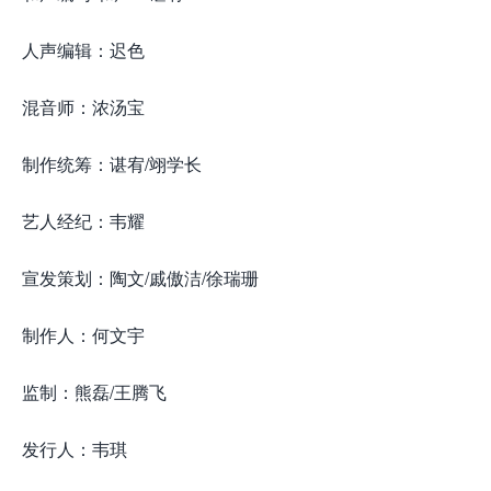
人声编辑：迟色
混音师：浓汤宝
制作统筹：谌宥/翊学长
艺人经纪：韦耀
宣发策划：陶文/戚傲洁/徐瑞珊
制作人：何文宇
来源怀.音街huaiyinjie.com
监制：熊磊/王腾飞
发行人：韦琪