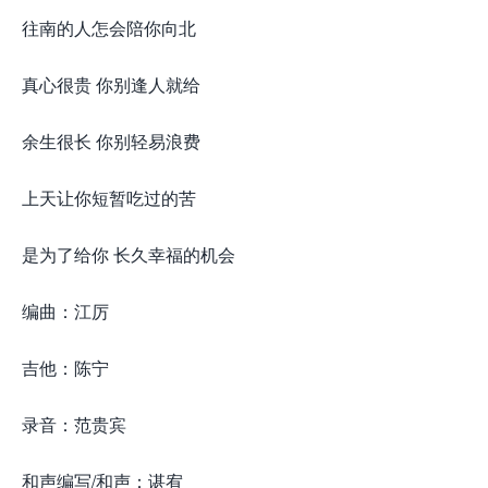
往南的人怎会陪你向北
真心很贵 你别逢人就给
余生很长 你别轻易浪费
上天让你短暂吃过的苦
是为了给你 长久幸福的机会
编曲：江厉
吉他：陈宁
录音：范贵宾
和声编写/和声：谌宥