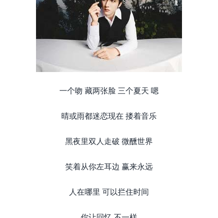
一个吻 藏两张脸 三个夏天 嗯
晴或雨都迷恋现在 搂着音乐
黑夜里双人走破 微醺世界
笑着从你左耳边 赢来永远
人在哪里 可以拦住时间
你让回忆 不一样