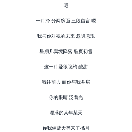
嗯
一种冷 分两碗面 三段留言 嗯
我与你对视的未来 忽隐忽现
星期几离境降落 酷夏初雪
这一种爱很隐约 酸甜
我往前去 而你与我并肩
你的眼睛 泛着光
漂浮的某年某天
你我像蓝天等来了橘月