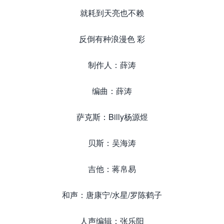
就耗到天亮也不赖
反倒有种浪漫色 彩
制作人：薛涛
编曲：薛涛
萨克斯：Billy杨源煜
贝斯：吴海涛
吉他：蒋帛易
和声：唐康宁/水星/罗陈鹤子
人声编辑：张乐阳