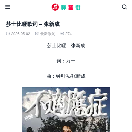


莎士比哑歌词 – 张新成
2026-05-02
最新歌词
274



莎士比哑 – 张新成
词：万一
曲：钟引泓/张新成