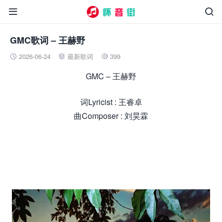


GMC歌词 – 王赫野
2026-06-24
最新歌词
399



GMC – 王赫野
词Lyricist : 王睿卓
曲Composer : 刘昊霖