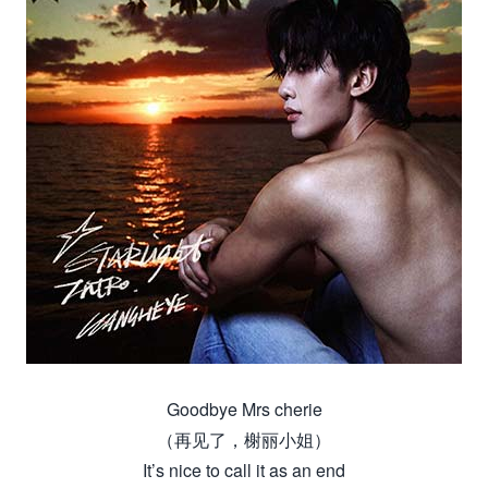
Goodbye Mrs cherie
（再见了，榭丽小姐）
It’s nice to call it as an end