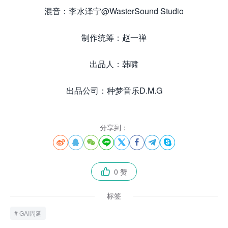
混音：李水泽宁@WasterSound Studio
制作统筹：赵一禅
出品人：韩啸
出品公司：种梦音乐D.M.G
分享到：








0 赞

标签
GAI周延