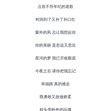
点首不符年纪的老歌
时间到了又补了补口红
窗外的风 总让我想起你
你的美丽 是忽远又忽近
星河的梦 我已尽收眼底
今夜之后 请你把我忘记
幸福路 真的难走
既勇敢又故做娇柔
枕头旁粉色的玩偶