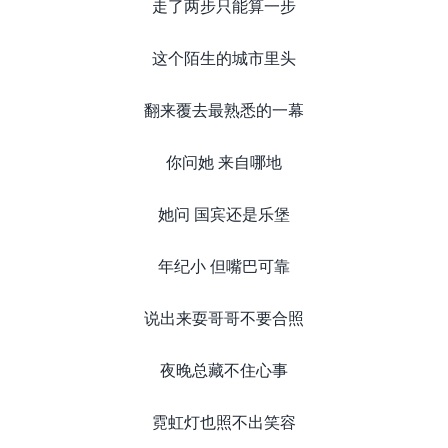
走了两步只能算一步
这个陌生的城市里头
翻来覆去最熟悉的一幕
你问她 来自哪地
她问 国宾还是乐堡
年纪小 但嘴巴可靠
说出来耍哥哥不要合照
夜晚总藏不住心事
霓虹灯也照不出笑容