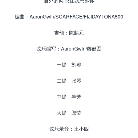
窗外的风 总让我想起你
编曲：AaronGwin/SCARFACE/FIJIDAYTONA500
吉他：陈麒元
弦乐编写：AaronGwin/黎健磊
一提：刘睿
二提：张琴
中提：毕芳
大提：郎莹
弦乐录音：王小四