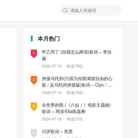

本月热门
甲乙丙丁 (你我怎么两清)歌词 – 李佳
1
薇
2026-07-15
阅读(796)
拼接乌托邦(只因为你那渴望自由的心
2
脏 / 反乌托邦拼接版)歌词 – Ciyo / 见
过夏天P / 乌托邦P
2026-07-12
阅读(784)
全世界的雨 (《八仙！》电影主题曲)
3
歌词 – 周深/Ella陈嘉桦
2026-07-19
阅读(733)
讨厌歌词 – 芮恩
4