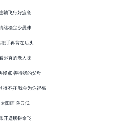
连轴飞行好疲惫
情绪稳定少愚昧
莫把手再背在后头
看起真的老人味
再慢点 善待我的父母
过得不好 我会为你祝福
太阳雨 乌云低
张开翅膀拼命飞