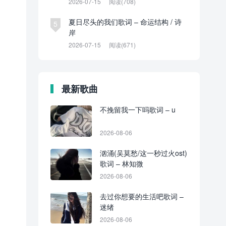
2026-07-15
阅读(708)
夏日尽头的我们歌词 – 命运结构 / 诗
5
岸
2026-07-15
阅读(671)
最新歌曲
不挽留我一下吗歌词 – u
2026-08-06
汹涌(吴莫愁/这一秒过火ost)
歌词 – 林知微
2026-08-06
去过你想要的生活吧歌词 –
迷绪
2026-08-06