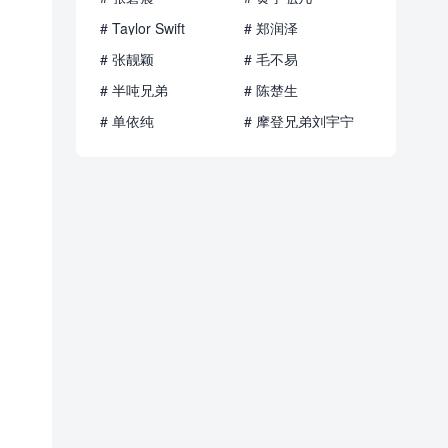
# Taylor Swift
# 郑润泽
# 张靓颖
# 毛不易
# 半吨兄弟
# 陈楚生
# 单依纯
# 摩登兄弟刘宇宁