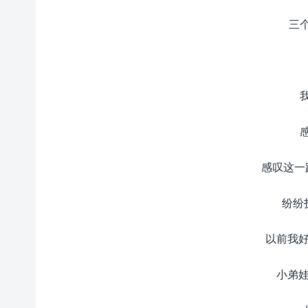
三
感叹这一
纷纷
以前我好
小弟娃