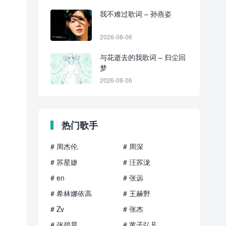
我不难过歌词 – 孙燕姿
2026-08-06
与花逝去的我歌词 – 归尘回
梦
2026-08-06
热门歌手
# 周杰伦
# 周深
# 苏星婕
# 汪苏泷
# en
# 张远
# 希林娜依高
# 王赫野
# Zy
# 张杰
# 张碧晨
# 黄子弘凡