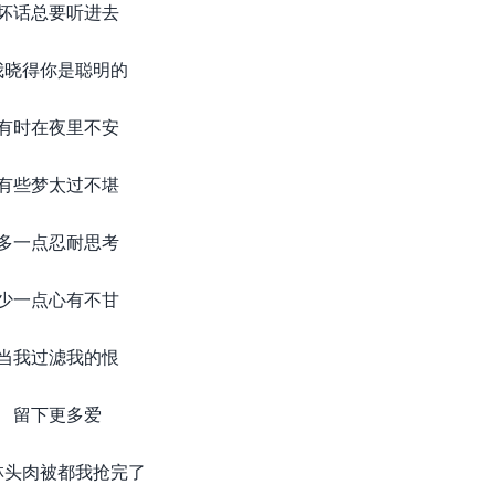
坏话总要听进去
我晓得你是聪明的
有时在夜里不安
有些梦太过不堪
多一点忍耐思考
少一点心有不甘
当我过滤我的恨
留下更多爱
林头肉被都我抢完了