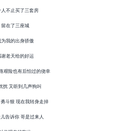
个人不止买了三套房
留在了三座城
我为我的出身骄傲
感谢老天给的好运
路艰险也有后怕过的侥幸
扰扰 又听到几声狗叫
勇斗狠 现在我转身走掉
儿告诉你 哥是过来人