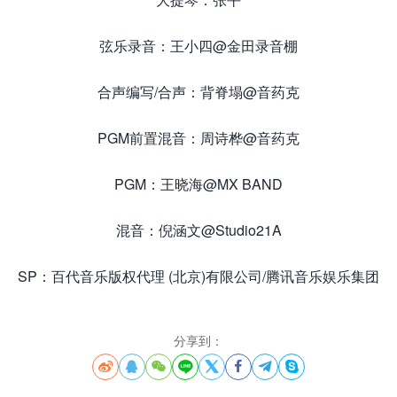
弦乐录音：王小四@金田录音棚
合声编写/合声：背脊塌@音药克
PGM前置混音：周诗桦@音药克
PGM：王晓海@MX BAND
混音：倪涵文@Studio21A
SP：百代音乐版权代理 (北京)有限公司/腾讯音乐娱乐集团
分享到：







