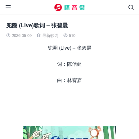


兜圈 (Live)歌词 – 张碧晨
2026-05-09
最新歌词
510



兜圈 (Live) – 张碧晨
词：陈信延
曲：林宥嘉