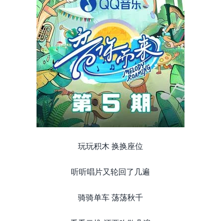
玩玩积木 换换座位
听听唱片又轮回了几遍
骑骑单车 荡荡秋千