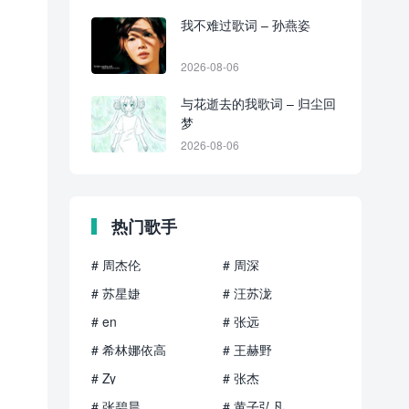
我不难过歌词 – 孙燕姿
2026-08-06
与花逝去的我歌词 – 归尘回
梦
2026-08-06
热门歌手
# 周杰伦
# 周深
# 苏星婕
# 汪苏泷
# en
# 张远
# 希林娜依高
# 王赫野
# Zy
# 张杰
# 张碧晨
# 黄子弘凡