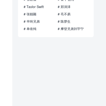
# Taylor Swift
# 郑润泽
# 张靓颖
# 毛不易
# 半吨兄弟
# 陈楚生
# 单依纯
# 摩登兄弟刘宇宁