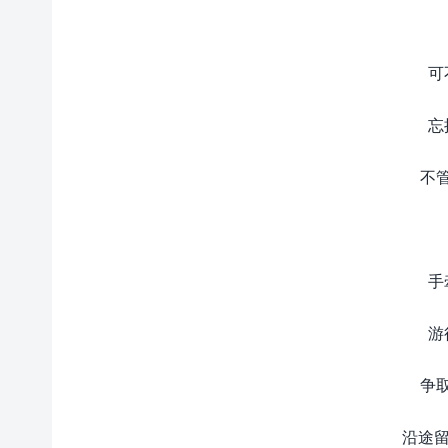
可
忘
不
手
游
争
沿途留