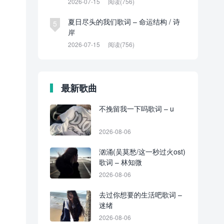
2026-07-15
阅读(756)
夏日尽头的我们歌词 – 命运结构 / 诗
5
岸
2026-07-15
阅读(756)
最新歌曲
不挽留我一下吗歌词 – u
2026-08-06
汹涌(吴莫愁/这一秒过火ost)
歌词 – 林知微
2026-08-06
去过你想要的生活吧歌词 –
迷绪
2026-08-06