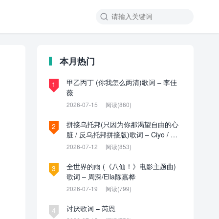

本月热门
甲乙丙丁 (你我怎么两清)歌词 – 李佳
1
薇
2026-07-15
阅读(860)
拼接乌托邦(只因为你那渴望自由的心
2
脏 / 反乌托邦拼接版)歌词 – Ciyo / 见
过夏天P / 乌托邦P
2026-07-12
阅读(853)
全世界的雨 (《八仙！》电影主题曲)
3
歌词 – 周深/Ella陈嘉桦
2026-07-19
阅读(799)
讨厌歌词 – 芮恩
4