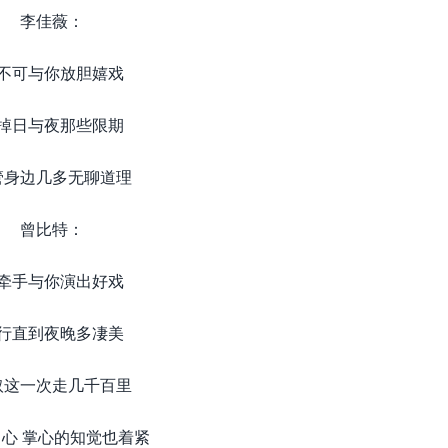
李佳薇：
不可与你放胆嬉戏
掉日与夜那些限期
管身边几多无聊道理
曾比特：
牵手与你演出好戏
行直到夜晚多凄美
取这一次走几千百里
心 掌心的知觉也着紧