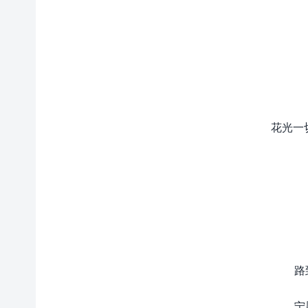
花光一
路
宁