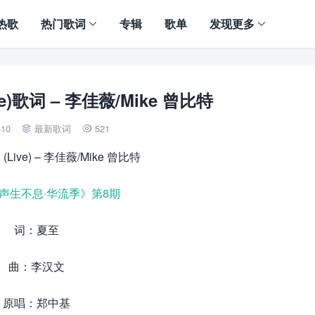
热歌
热门歌词
专辑
歌单
发现更多
e)歌词 – 李佳薇/Mike 曾比特
-10
最新歌词
521


ive) – 李佳薇/Mike 曾比特
声生不息·华流季》第8期
词：夏至
曲：李汉文
原唱：郑中基