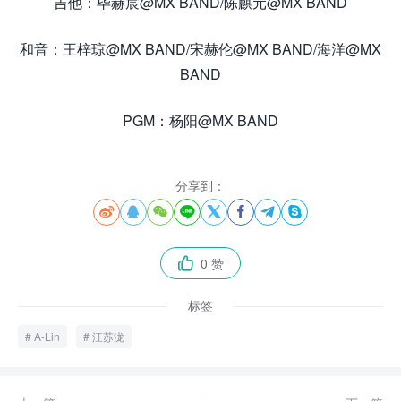
吉他：毕赫宸@MX BAND/陈麒元@MX BAND
和音：王梓琼@MX BAND/宋赫伦@MX BAND/海洋@MX
BAND
PGM：杨阳@MX BAND
分享到：








0 赞

标签
A-Lin
汪苏泷