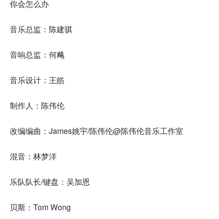
你会怎么办
音乐总监：陈建骐
音响总监：何飚
音乐设计：王皓
制作人：陈伟伦
改编编曲：James姚宇/陈伟伦@陈伟伦音乐工作室
混音：林梦洋
乐队队长/键盘：吴加恩
贝斯：Tom Wong