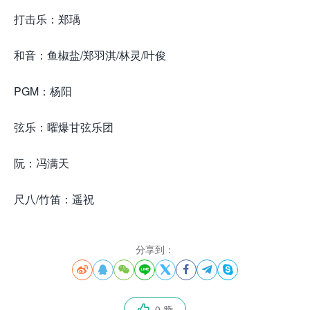
打击乐：郑瑀
和音：鱼椒盐/郑羽淇/林灵/叶俊
PGM：杨阳
弦乐：曜爆甘弦乐团
阮：冯满天
尺八/竹笛：遥祝
分享到：








0 赞
