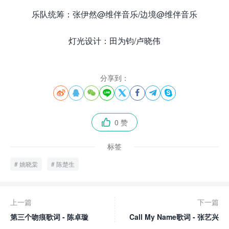
乐队统筹：张伊然@维伴音乐/边境@维伴音乐
灯光设计：田为钧/卢晓伟
分享到：








0 赞

标签
姚晓棠
陈楚生
上一篇
下一篇
第三个吻痕歌词 - 陈卓璇
Call My Name歌词 - 张艺兴