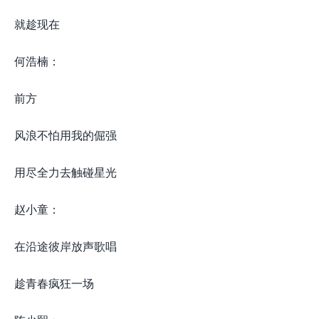
就趁现在
何浩楠：
前方
风浪不怕用我的倔强
用尽全力去触碰星光
赵小童：
在沿途彼岸放声歌唱
趁青春疯狂一场