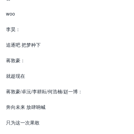
woo
李昊：
追逐吧 把梦种下
蒋敦豪：
就趁现在
蒋敦豪/卓沅/李耕耘/何浩楠/赵一博：
奔向未来 放肆呐喊
只为这一次果敢