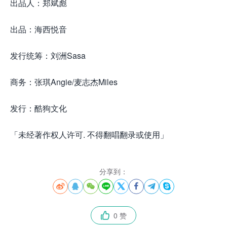
出品人：郑斌彪
出品：海西悦音
发行统筹：刘洲Sasa
商务：张琪Angie/麦志杰Miles
发行：酷狗文化
「未经著作权人许可. 不得翻唱翻录或使用」
分享到：








0 赞
