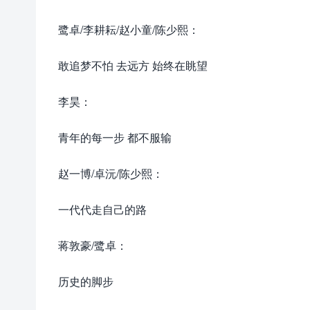
鹭卓/李耕耘/赵小童/陈少熙：
敢追梦不怕 去远方 始终在眺望
李昊：
青年的每一步 都不服输
赵一博/卓沅/陈少熙：
一代代走自己的路
蒋敦豪/鹭卓：
历史的脚步