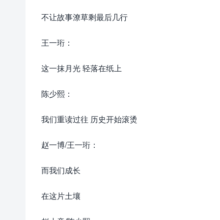
不让故事潦草剩最后几行
王一珩：
这一抹月光 轻落在纸上
陈少熙：
我们重读过往 历史开始滚烫
赵一博/王一珩：
而我们成长
在这片土壤