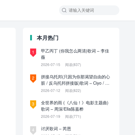

本月热门
甲乙丙丁 (你我怎么两清)歌词 – 李佳
1
薇
2026-07-15
阅读(837)
拼接乌托邦(只因为你那渴望自由的心
2
脏 / 反乌托邦拼接版)歌词 – Ciyo / 见
过夏天P / 乌托邦P
2026-07-12
阅读(822)
全世界的雨 (《八仙！》电影主题曲)
3
歌词 – 周深/Ella陈嘉桦
2026-07-19
阅读(771)
讨厌歌词 – 芮恩
4