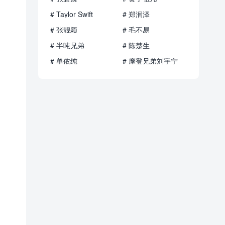
# Taylor Swift
# 郑润泽
# 张靓颖
# 毛不易
# 半吨兄弟
# 陈楚生
# 单依纯
# 摩登兄弟刘宇宁