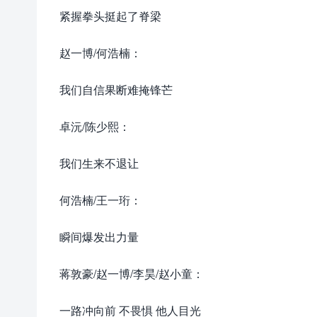
紧握拳头挺起了脊梁
赵一博/何浩楠：
我们自信果断难掩锋芒
卓沅/陈少熙：
我们生来不退让
何浩楠/王一珩：
瞬间爆发出力量
蒋敦豪/赵一博/李昊/赵小童：
一路冲向前 不畏惧 他人目光