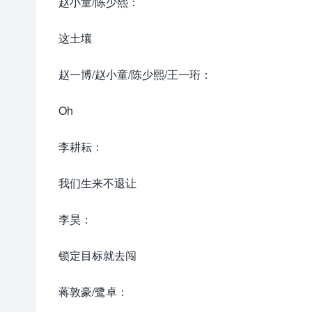
赵小童/陈少熙：
这土壤
赵一博/赵小童/陈少熙/王一珩：
Oh
李耕耘：
我们生来不退让
李昊：
锁定目标就去闯
蒋敦豪/鹭卓：