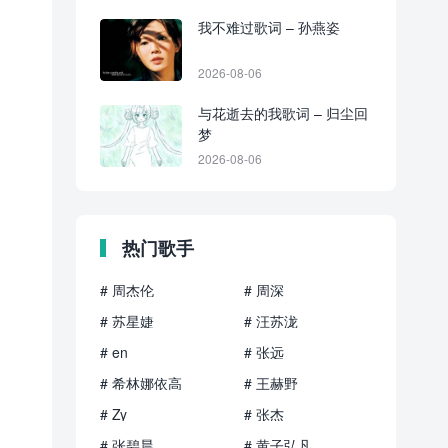
我不难过歌词 – 孙燕姿
2026-08-06
与花逝去的我歌词 – 归尘回
梦
2026-08-06
热门歌手
# 周杰伦
# 周深
# 苏星婕
# 汪苏泷
# en
# 张远
# 希林娜依高
# 王赫野
# Zy
# 张杰
# 张碧晨
# 黄子弘凡