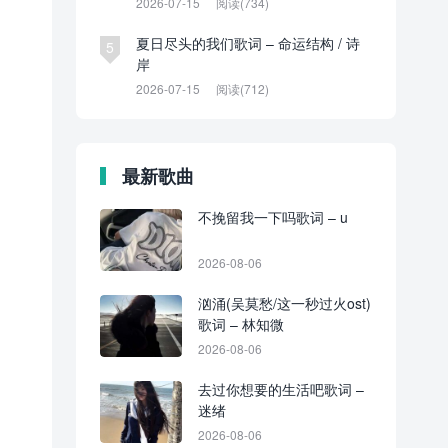
2026-07-15
阅读(734)
夏日尽头的我们歌词 – 命运结构 / 诗
5
岸
2026-07-15
阅读(712)
最新歌曲
不挽留我一下吗歌词 – u
2026-08-06
汹涌(吴莫愁/这一秒过火ost)
歌词 – 林知微
2026-08-06
去过你想要的生活吧歌词 –
迷绪
2026-08-06