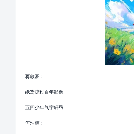
蒋敦豪：
纸鸢掠过百年影像
五四少年气宇轩昂
何浩楠：