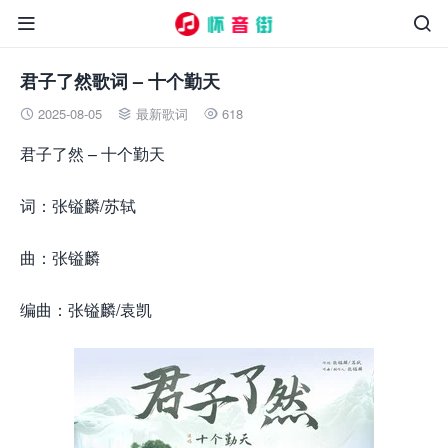


君子了然歌词 – 十个勤天
2025-08-05
最新歌词
618



君子了然 – 十个勤天
词：张镒麟/苏轼
曲：张镒麟
编曲：张镒麟/袁凯