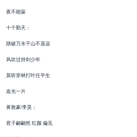
夜不能寐
十个勤天：
踏破万水千山不遥远
风吹过持剑少年
莫听穿林打叶任平生
血光一片
蒋敦豪/李昊：
君子翩翩然 红颜 偏见