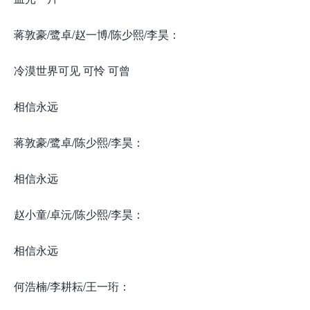
蒋敦豪/鹭卓/赵一博/陈少熙/李昊：
冷漠世界可见 可怜 可曾
相信永远
蒋敦豪/鹭卓/陈少熙/李昊：
相信永远
赵小童/卓沅/陈少熙/李昊：
相信永远
何浩楠/李耕耘/王一珩：