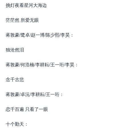
挑灯夜看星河大海边
茫茫然 所爱无眼
蒋敦豪/鹭卓/赵一博/陈少熙/李昊：
独沧然泪
蒋敦豪/何浩楠/李耕耘/王一珩/李昊：
念千古悲
蒋敦豪/卓沅/李耕耘/王一珩：
恋千百遍 只看了一眼
十个勤天：