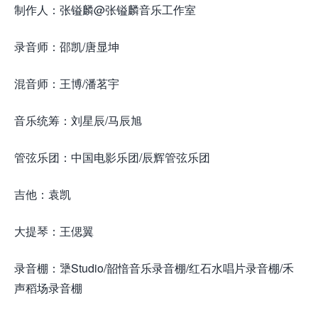
制作人：张镒麟@张镒麟音乐工作室
录音师：邵凯/唐显坤
混音师：王博/潘茗宇
音乐统筹：刘星辰/马辰旭
管弦乐团：中国电影乐团/辰辉管弦乐团
吉他：袁凯
大提琴：王偲翼
录音棚：犟Studio/韶愔音乐录音棚/红石水唱片录音棚/禾
声稻场录音棚