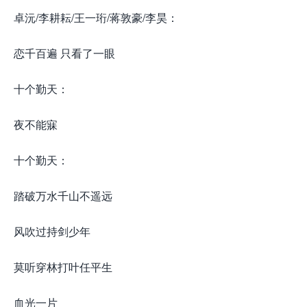
卓沅/李耕耘/王一珩/蒋敦豪/李昊：
恋千百遍 只看了一眼
十个勤天：
夜不能寐
十个勤天：
踏破万水千山不遥远
风吹过持剑少年
莫听穿林打叶任平生
血光一片