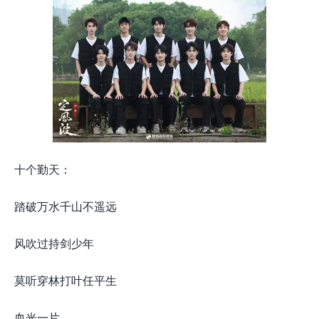
十个勤天：
踏破万水千山不遥远
风吹过持剑少年
莫听穿林打叶任平生
血光一片