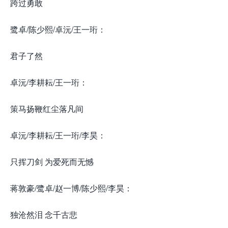
跨过勇敢
鹭卓/陈少熙/卓沅/王一珩：
君子了然
卓沅/李耕耘/王一珩：
策马扬鞭红尘落凡间
卓沅/李耕耘/王一珩/李昊：
只挥刀剑 为爱死而无憾
蒋敦豪/鹭卓/赵一博/陈少熙/李昊：
独沧然泪 念千古悲