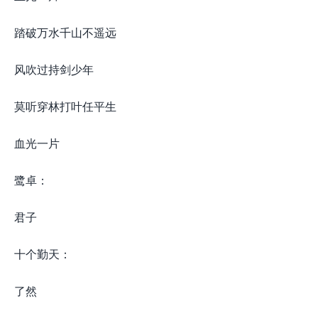
踏破万水千山不遥远
风吹过持剑少年
莫听穿林打叶任平生
血光一片
鹭卓：
君子
十个勤天：
了然