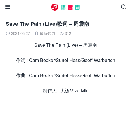


Save The Pain (Live)歌词 – 周震南
2024-05-27
最新歌词
312



Save The Pain (Live) – 周震南
作词 : Cam Becker/Suriel Hess/Geoff Warburton
作曲 : Cam Becker/Suriel Hess/Geoff Warburton
制作人 : 大迈MizarMin