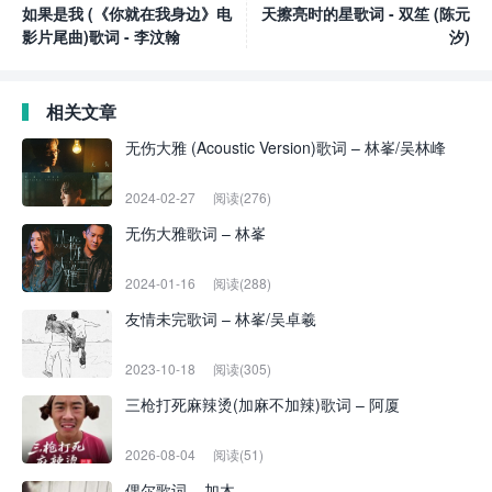
如果是我 (《你就在我身边》电
天擦亮时的星歌词 - 双笙 (陈元
影片尾曲)歌词 - 李汶翰
汐)
相关文章
无伤大雅 (Acoustic Version)歌词 – 林峯/吴林峰
2024-02-27
阅读(276)
无伤大雅歌词 – 林峯
2024-01-16
阅读(288)
友情未完歌词 – 林峯/吴卓羲
2023-10-18
阅读(305)
三枪打死麻辣烫(加麻不加辣)歌词 – 阿厦
2026-08-04
阅读(51)
偶尔歌词 – 加木