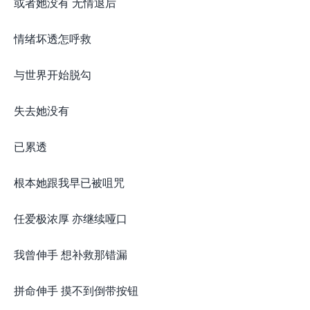
或者她没有 无情退后
情绪坏透怎呼救
与世界开始脱勾
失去她没有
已累透
根本她跟我早已被咀咒
任爱极浓厚 亦继续哑口
我曾伸手 想补救那错漏
拼命伸手 摸不到倒带按钮