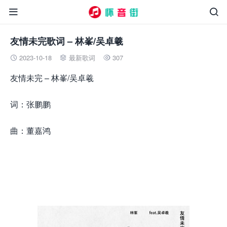


友情未完歌词 – 林峯/吴卓羲
2023-10-18
最新歌词
307



友情未完 – 林峯/吴卓羲
词：张鹏鹏
曲：董嘉鸿