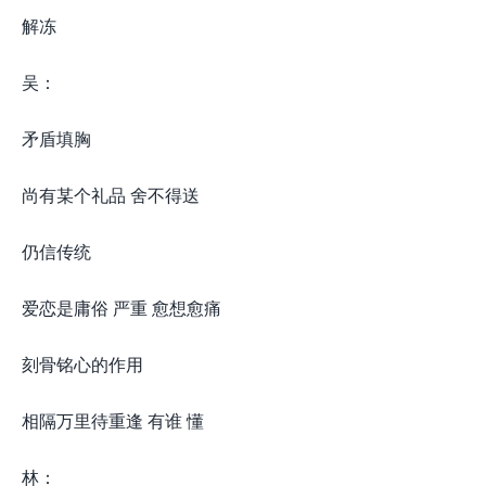
解冻
吴：
矛盾填胸
尚有某个礼品 舍不得送
仍信传统
爱恋是庸俗 严重 愈想愈痛
刻骨铭心的作用
相隔万里待重逢 有谁 懂
林：