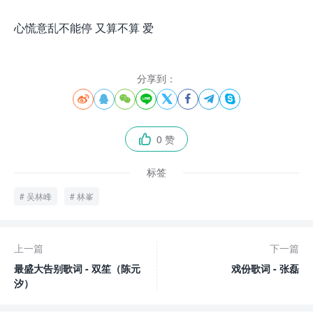
心慌意乱不能停 又算不算 爱
分享到：








0 赞

标签
吴林峰
林峯
上一篇
下一篇
最盛大告别歌词 - 双笙（陈元
戏份歌词 - 张磊
汐）