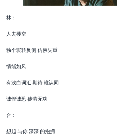
林：
人去楼空
独个辗转反侧 仿佛失重
情绪如风
有浅白词汇 期待 谁认同
诚惶诚恐 徒劳无功
合：
想起 与你 深深 的抱拥