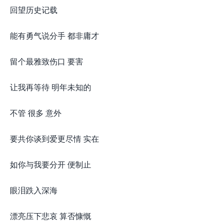
回望历史记载
能有勇气说分手 都非庸才
留个最雅致伤口 要害
让我再等待 明年未知的
不管 很多 意外
要共你谈到爱更尽情 实在
如你与我要分开 便制止
眼泪跌入深海
漂亮压下悲哀 算否慷慨