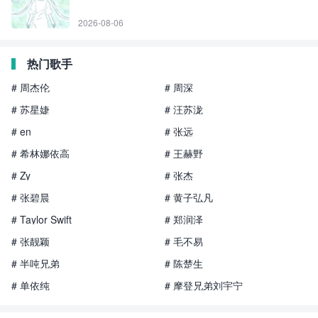
2026-08-06
热门歌手
# 周杰伦
# 周深
# 苏星婕
# 汪苏泷
# en
# 张远
# 希林娜依高
# 王赫野
# Zy
# 张杰
# 张碧晨
# 黄子弘凡
# Taylor Swift
# 郑润泽
# 张靓颖
# 毛不易
# 半吨兄弟
# 陈楚生
# 单依纯
# 摩登兄弟刘宇宁