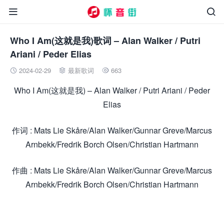


Who I Am(这就是我)歌词 – Alan Walker / Putri
Ariani / Peder Elias
2024-02-29
最新歌词
663



Who I Am(这就是我) – Alan Walker / Putri Ariani / Peder
Elias
作词 : Mats Lie Skåre/Alan Walker/Gunnar Greve/Marcus
Arnbekk/Fredrik Borch Olsen/Christian Hartmann
作曲 : Mats Lie Skåre/Alan Walker/Gunnar Greve/Marcus
Arnbekk/Fredrik Borch Olsen/Christian Hartmann