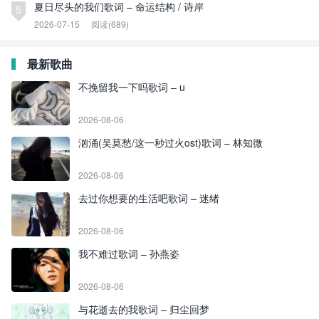
夏日尽头的我们歌词 – 命运结构 / 诗岸
5
2026-07-15
阅读(689)
最新歌曲
不挽留我一下吗歌词 – u
2026-08-06
汹涌(吴莫愁/这一秒过火ost)歌词 – 林知微
2026-08-06
去过你想要的生活吧歌词 – 迷绪
2026-08-06
我不难过歌词 – 孙燕姿
2026-08-06
与花逝去的我歌词 – 归尘回梦