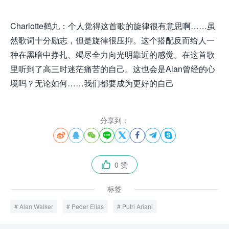
Charlotte鹤九：个人觉得这首歌的旋律很有意思啊……虽
然歌词十分励志，但是旋律很压抑。这个搭配反而给人一
种在黑暗中挣扎、竭尽全力向光明靠近的感觉。在这首歌
里听到了高三时迷茫痛苦的自己。这也会是Alan曾经的心
境吗？无论如何……我们都要成为更好的自己
分享到：








0 赞

标签
Alan Walker
Peder Elias
Putri Ariani