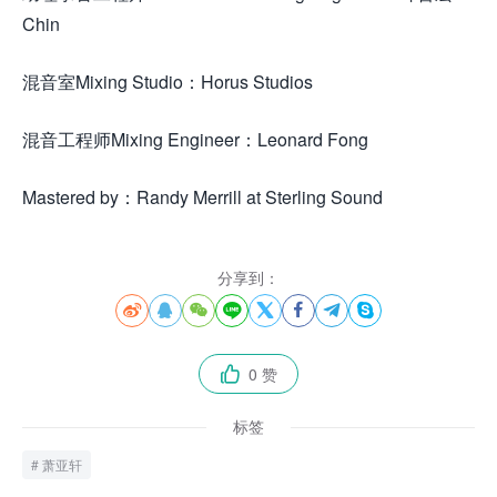
Chin
混音室Mixing Studio：Horus Studios
混音工程师Mixing Engineer：Leonard Fong
Mastered by：Randy Merrill at Sterling Sound
分享到：








0 赞

标签
萧亚轩