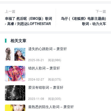
上一篇
下一篇
幸福了 然后呢（EMO版）歌词
鸟仔 (《老狐狸》电影主题曲)
- 高睿 / 刘思达LOFTHESTAR
歌词 - 动力火车
相关文章
遗失的心跳歌词 – 萧亚轩
2025-06-21
阅读(986)
错的人歌词 – 萧亚轩
2024-02-27
阅读(375)
爱没有错歌词 – 萧亚轩
2023-11-08
阅读(305)
最熟悉的陌生人歌词 – 萧亚轩