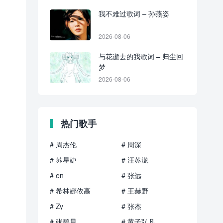
我不难过歌词 – 孙燕姿
2026-08-06
与花逝去的我歌词 – 归尘回
梦
2026-08-06
热门歌手
# 周杰伦
# 周深
# 苏星婕
# 汪苏泷
# en
# 张远
# 希林娜依高
# 王赫野
# Zy
# 张杰
# 张碧晨
# 黄子弘凡