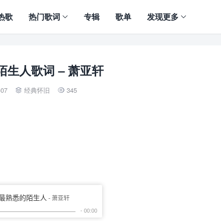
热歌
热门歌词
专辑
歌单
发现更多
生人歌词 – 萧亚轩
-07
经典怀旧
345

