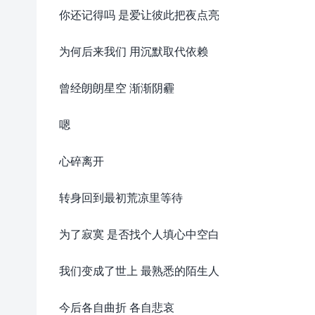
你还记得吗 是爱让彼此把夜点亮
为何后来我们 用沉默取代依赖
曾经朗朗星空 渐渐阴霾
嗯
心碎离开
转身回到最初荒凉里等待
为了寂寞 是否找个人填心中空白
我们变成了世上 最熟悉的陌生人
今后各自曲折 各自悲哀