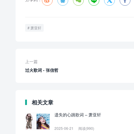






萧亚轩
上一篇
过火歌词 - 张信哲
相关文章
遗失的心跳歌词 – 萧亚轩
2025-06-21
阅读(990)