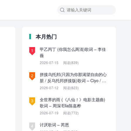

本月热门
甲乙丙丁 (你我怎么两清)歌词 – 李佳
1
薇
2026-07-15
阅读(839)
拼接乌托邦(只因为你那渴望自由的心
2
脏 / 反乌托邦拼接版)歌词 – Ciyo / 见
过夏天P / 乌托邦P
2026-07-12
阅读(823)
全世界的雨 (《八仙！》电影主题曲)
3
歌词 – 周深/Ella陈嘉桦
2026-07-19
阅读(772)
讨厌歌词 – 芮恩
4