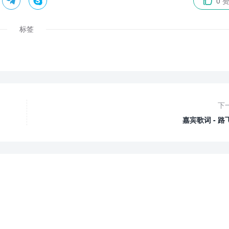


0 

标签
下
嘉宾歌词 - 路