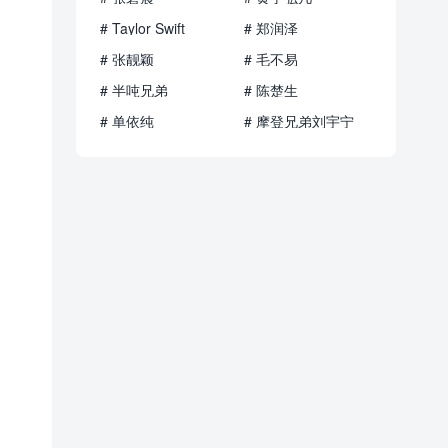
# Taylor Swift
# 郑润泽
# 张靓颖
# 毛不易
# 半吨兄弟
# 陈楚生
# 单依纯
# 摩登兄弟刘宇宁