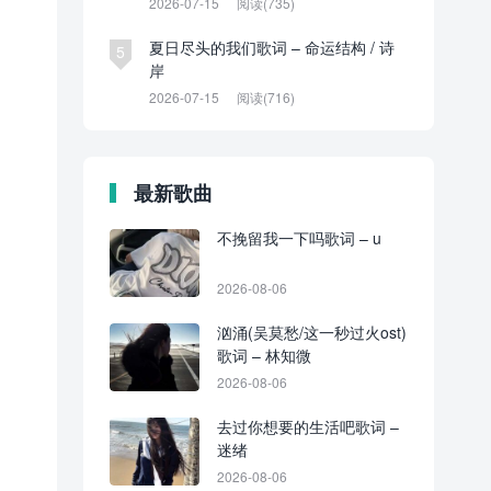
2026-07-15
阅读(735)
夏日尽头的我们歌词 – 命运结构 / 诗
5
岸
2026-07-15
阅读(716)
最新歌曲
不挽留我一下吗歌词 – u
2026-08-06
汹涌(吴莫愁/这一秒过火ost)
歌词 – 林知微
2026-08-06
去过你想要的生活吧歌词 –
迷绪
2026-08-06