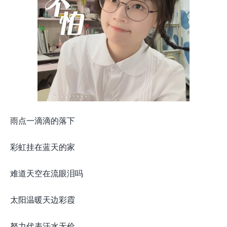
雨点一滴滴的落下
彩虹挂在蓝天的家
难道天空在流眼泪吗
太阳温暖天边彩霞
努力代表汗水无价