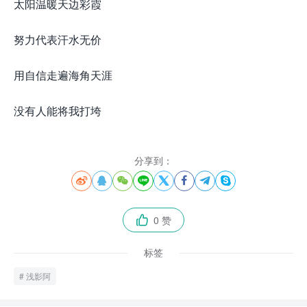
太阳温暖天边彩霞
努力代表汗水无价
用自信走遍海角天涯
没有人能将我打垮
分享到：








0 赞

标签
浅影阿