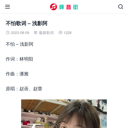


不怕歌词 – 浅影阿
2023-08-09
最新歌词
1228



不怕 – 浅影阿
作词：林明阳
作曲：潘雅
原唱：赵蓓、赵蕾