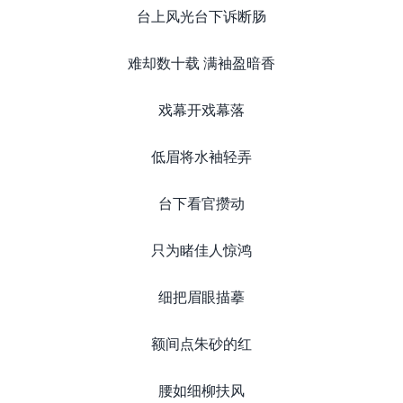
台上风光台下诉断肠
难却数十载 满袖盈暗香
戏幕开戏幕落
低眉将水袖轻弄
台下看官攒动
只为睹佳人惊鸿
细把眉眼描摹
额间点朱砂的红
腰如细柳扶风