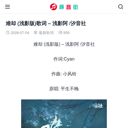


难却 (浅影版)歌词 – 浅影阿 /汐音社
2026-07-04
最新歌词
659



难却 (浅影版) – 浅影阿 /汐音社
作词:Cyan
作曲: 小风铃
原唱: 平生不晚