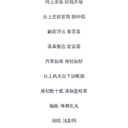
待上浓妆 好戏开场
台上悲欢皆我 独吟唱
翩若浮云 着霓裳
落幕鬓边 皆染霜
丹青如画 身轻如纱
台上风光台下诉断肠
难却数十载 满袖盈暗香
编曲: 绛舞乱丸
演唱: 浅影阿