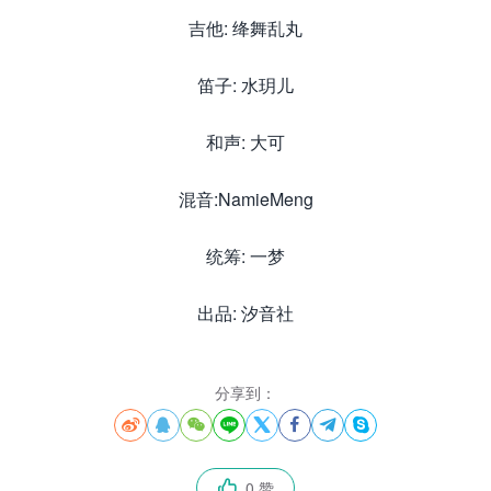
吉他: 绛舞乱丸
笛子: 水玥儿
和声: 大可
混音:NamieMeng
统筹: 一梦
出品: 汐音社
分享到：








0 赞
