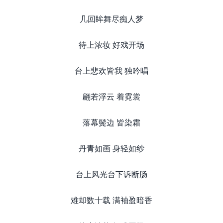
几回眸舞尽痴人梦
待上浓妆 好戏开场
台上悲欢皆我 独吟唱
翩若浮云 着霓裳
落幕鬓边 皆染霜
丹青如画 身轻如纱
台上风光台下诉断肠
难却数十载 满袖盈暗香