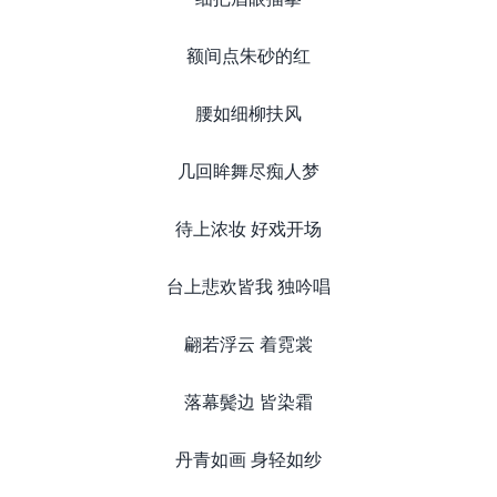
额间点朱砂的红
腰如细柳扶风
几回眸舞尽痴人梦
待上浓妆 好戏开场
台上悲欢皆我 独吟唱
翩若浮云 着霓裳
落幕鬓边 皆染霜
丹青如画 身轻如纱