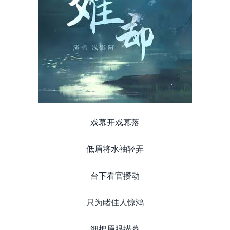
戏幕开戏幕落
低眉将水袖轻弄
台下看官攒动
只为睹佳人惊鸿
细把眉眼描摹