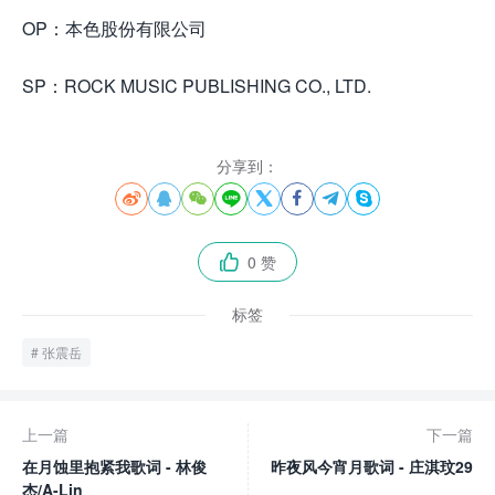
OP：本色股份有限公司
SP：ROCK MUSIC PUBLISHING CO., LTD.
分享到：








0 赞

标签
张震岳
上一篇
下一篇
在月蚀里抱紧我歌词 - 林俊
昨夜风今宵月歌词 - 庄淇玟29
杰/A-Lin