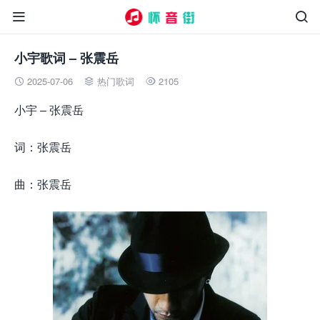


小宇歌词 – 张震岳
2025-07-06
热门歌词
2105



小宇 – 张震岳
词：张震岳
曲：张震岳