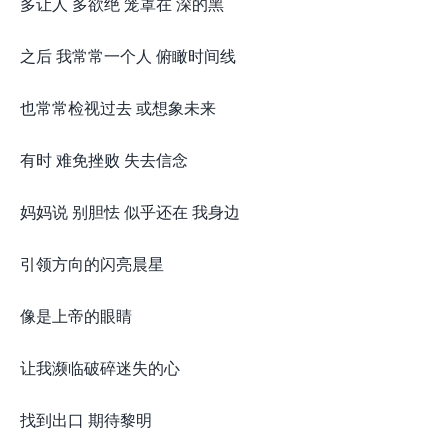
多让人 多欲绝 笼罩在 深的黑
之后 我常常一个人 俯瞰时间线
也常常检视过去 或想象未来
有时 难免挫败 失去信念
妈妈说 别胆怯 似乎还在 我身边
引领方向的闪亮晨星
像是上帝的眼睛
让我濒临破碎迷失的心
找到出口 期待黎明