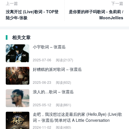
上一篇
下一篇
没离开过 (Live)歌词 - TOP登
是你要的样子吗歌词 - 鱼莉莉 /
陆少年-张极
MoonJellies
相关文章
小宇歌词 – 张震岳
2025-07-06
阅读(2137)
好糟糕的派对歌词 – 张震岳
2025-06-23
阅读(602)
浪人的…歌词 – 张震岳
2025-05-12
阅读(861)
走吧，我没想过这是最后的家 (Hello,Bye) (Live)歌
词 – 张震岳/简单对话 A Little Conversation
2024-11-02
阅读(480)