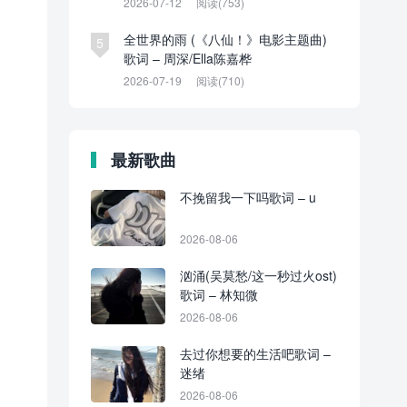
2026-07-12
阅读(753)
全世界的雨 (《八仙！》电影主题曲)
5
歌词 – 周深/Ella陈嘉桦
2026-07-19
阅读(710)
最新歌曲
不挽留我一下吗歌词 – u
2026-08-06
汹涌(吴莫愁/这一秒过火ost)
歌词 – 林知微
2026-08-06
去过你想要的生活吧歌词 –
迷绪
2026-08-06