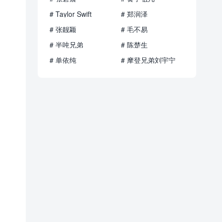
# Taylor Swift
# 郑润泽
# 张靓颖
# 毛不易
# 半吨兄弟
# 陈楚生
# 单依纯
# 摩登兄弟刘宇宁