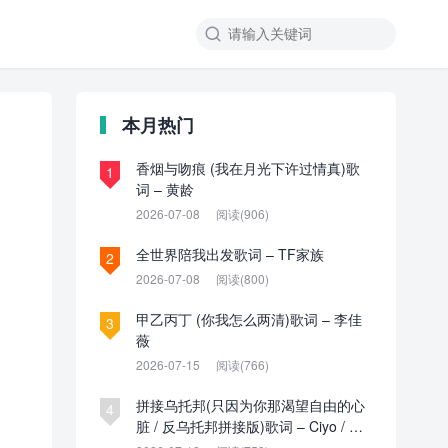

本月热门
香烟与吻痕 (我在月光下许过情真)歌
1
词 – 黄龄
2026-07-08
阅读(906)
全世界陪我出发歌词 – TF家族
2
2026-07-08
阅读(800)
甲乙丙丁 (你我怎么两清)歌词 – 李佳
3
薇
2026-07-15
阅读(766)
拼接乌托邦(只因为你那渴望自由的心
4
脏 / 反乌托邦拼接版)歌词 – Ciyo / 见
过夏天P / 乌托邦P