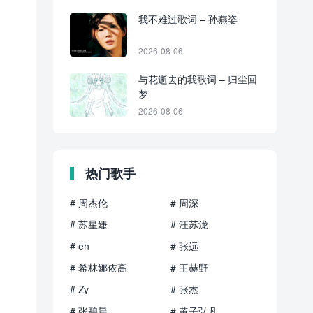
我不难过歌词 – 孙燕姿
2026-08-06
与花逝去的我歌词 – 归尘回
梦
2026-08-06
热门歌手
# 周杰伦
# 周深
# 苏星婕
# 汪苏泷
# en
# 张远
# 希林娜依高
# 王赫野
# Zy
# 张杰
# 张碧晨
# 黄子弘凡