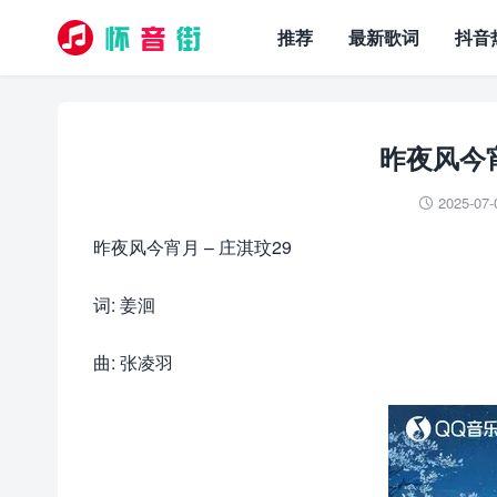
推荐
最新歌词
抖音
昨夜风今宵
2025-07-

昨夜风今宵月 – 庄淇玟29
词: 姜洄
曲: 张凌羽