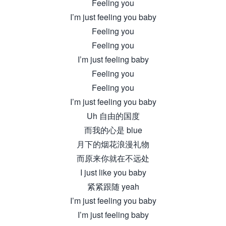
Feeling you
I’m just feeling you baby
Feeling you
Feeling you
I’m just feeling baby
Feeling you
Feeling you
I’m just feeling you baby
Uh 自由的国度
而我的心是 blue
月下的烟花浪漫礼物
而原来你就在不远处
I just like you baby
紧紧跟随 yeah
I’m just feeling you baby
I’m just feeling baby