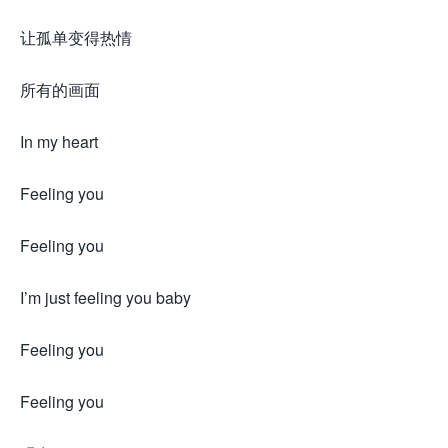
让孤单变得热情
所有的画面
In my heart
Feeling you
Feeling you
I’m just feeling you baby
Feeling you
Feeling you