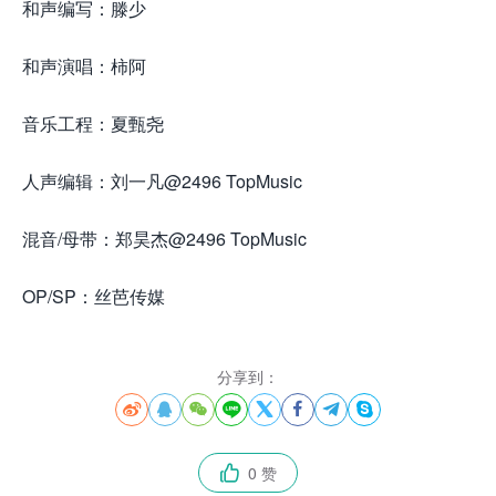
和声编写：滕少
和声演唱：柿阿
音乐工程：夏甄尧
人声编辑：刘一凡@2496 TopMusic
混音/母带：郑昊杰@2496 TopMusic
OP/SP：丝芭传媒
分享到：








0 赞
