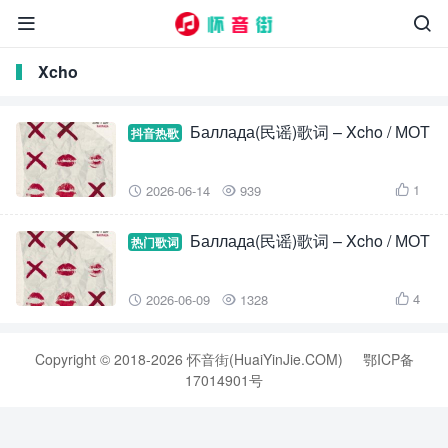


Xcho
Баллада(民谣)歌词 – Xcho / МОТ
抖音热歌
1
2026-06-14
939



Баллада(民谣)歌词 – Xcho / МОТ
热门歌词
4
2026-06-09
1328



Copyright © 2018-2026 怀音街(HuaiYinJie.COM)
鄂ICP备
17014901号