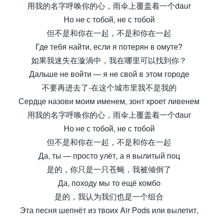
用我的名字呼唤你的心，雨伞上覆盖着一个daur
Но не с тобой, не с тобой
但不是和你在一起，不是和你在一起
Где тебя найти, если я потерян в омуте?
如果我迷失在漩渦中，我在哪里可以找到你？
Дальше не войти — я не свой в этом городе
不要再进去了-在这个城市里我不是我的
Сердце назови моим именем, зонт кроет ливенем
用我的名字呼唤你的心，雨伞上覆盖着一个daur
Но не с тобой, не с тобой
但不是和你在一起，不是和你在一起
Да, ты — просто улёт, а я вылитый поц
是的，你只是一只苍蝇，我被倾倒了
Да, походу мы то ещё комбо
是的，我认为我们也是一个组合
Эта песня шепнёт из твоих Air Pods или вылетит,