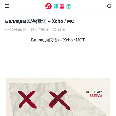


Баллада(民谣)歌词 – Xcho / МОТ
2026-06-09
热门歌词
1318



Баллада(民谣) – Xcho / МОТ