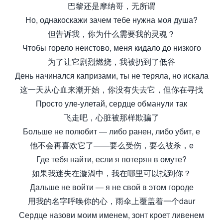
巴黎还是摩纳哥，无所谓
Но, однакоскажи зачем тебе нужна моя душа?
但告诉我，你为什么需要我的灵魂？
Чтобы горело неистово, меня кидало до низкого
为了让它剧烈燃烧，我被扔到了低谷
День начинался капризами, ты не теряла, но искала
这一天从心血来潮开始，你没有失去它，但你在寻找
Просто уле-улетай, сердце обманули так
飞走吧，心脏被那样欺骗了
Больше не полюбит — либо ранен, либо убит, е
他不会再喜欢它了——要么受伤，要么被杀，e
Где тебя найти, если я потерян в омуте?
如果我迷失在漩渦中，我在哪里可以找到你？
Дальше не войти — я не свой в этом городе
用我的名字呼唤你的心，雨伞上覆盖着一个daur
Сердце назови моим именем, зонт кроет ливенем