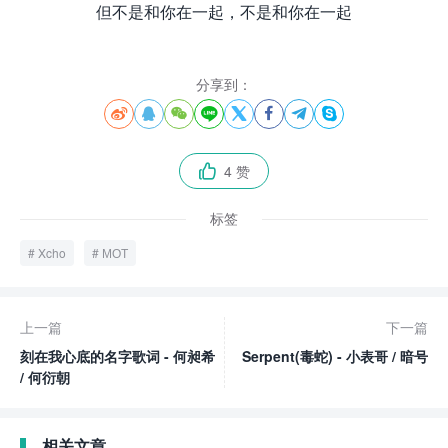
但不是和你在一起，不是和你在一起
分享到：








4 赞

标签
Xcho
МОТ
上一篇
下一篇
刻在我心底的名字歌词 - 何昶希
Serpent(毒蛇) - 小表哥 / 暗号
/ 何衍朝
相关文章