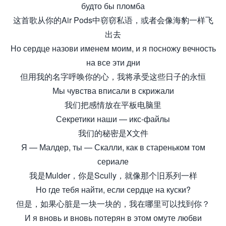
будто бы пломба
这首歌从你的Air Pods中窃窃私语，或者会像海豹一样飞
出去
Но сердце назови именем моим, и я посножу вечность
на все эти дни
但用我的名字呼唤你的心，我将承受这些日子的永恒
Мы чувства вписали в скрижали
我们把感情放在平板电脑里
Секретики наши — икс-файлы
我们的秘密是X文件
Я — Малдер, ты — Скалли, как в стареньком том
сериале
我是Mulder，你是Scully，就像那个旧系列一样
Но где тебя найти, если сердце на куски?
但是，如果心脏是一块一块的，我在哪里可以找到你？
И я вновь и вновь потерян в этом омуте любви