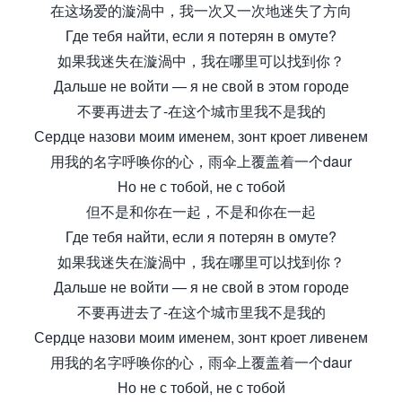
在这场爱的漩渦中，我一次又一次地迷失了方向
Где тебя найти, если я потерян в омуте?
如果我迷失在漩渦中，我在哪里可以找到你？
Дальше не войти — я не свой в этом городе
不要再进去了-在这个城市里我不是我的
Сердце назови моим именем, зонт кроет ливенем
用我的名字呼唤你的心，雨伞上覆盖着一个daur
Но не с тобой, не с тобой
但不是和你在一起，不是和你在一起
Где тебя найти, если я потерян в омуте?
如果我迷失在漩渦中，我在哪里可以找到你？
Дальше не войти — я не свой в этом городе
不要再进去了-在这个城市里我不是我的
Сердце назови моим именем, зонт кроет ливенем
用我的名字呼唤你的心，雨伞上覆盖着一个daur
Но не с тобой, не с тобой