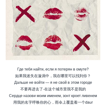
Где тебя найти, если я потерян в омуте?
如果我迷失在漩渦中，我在哪里可以找到你？
Дальше не войти — я не свой в этом городе
不要再进去了-在这个城市里我不是我的
Сердце назови моим именем, зонт кроет ливенем
用我的名字呼唤你的心，雨伞上覆盖着一个daur