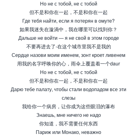
Но не с тобой, не с тобой
但不是和你在一起，不是和你在一起
Где тебя найти, если я потерян в омуте?
如果我迷失在漩渦中，我在哪里可以找到你？
Дальше не войти — я не свой в этом городе
不要再进去了-在这个城市里我不是我的
Сердце назови моим именем, зонт кроет ливенем
用我的名字呼唤你的心，雨伞上覆盖着一个daur
Но не с тобой, не с тобой
但不是和你在一起，不是和你在一起
Дарю тебе палату, чтобы стали водопадом все эти
слезы
我给你一个病房，让你成为这些眼泪的瀑布
Знаешь, мне ничего не надо
你知道，我不需要任何东西
Париж или Монако, неважно