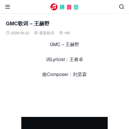


GMC歌词 – 王赫野
2026-06-22
最新歌词
195



GMC – 王赫野
词Lyricist：王睿卓
曲Composer：刘昊霖