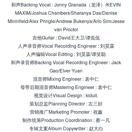
和声Backing Vocal : Jonny Granada（龙泽）/KEVIN
MAXIM/Joshua Chambers/Sharanya Das/Denise
Mininfield/Alex Pringle/Andrew Bukenya/Arlo Sim/Jesse
van Proctor
吉他Guitar : David王大卫/谭侃侃
人声录音师Vocal Recording Engineer : 刘昊霖
人声编辑Vocal Editing : 刘昊霖/谭笑聪
和声录音师Backing Vocal Recording Engineer : Jack
Gao/Elver Yuan
混音师Mixing Engineer : 袁中仁
母带后期混音师Mastering Engineer : 袁中仁
视觉设计Visual Design : kidult.
策划总监Planning Director : 左三好
营销推广Marketing Promoter : 祝鑫
制作统筹Production Coordination : 蔡一凡
专辑文案Album Copywriter : 赵大白