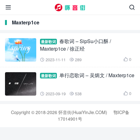


Maxterp1ce
春歌词 – SipSu小口酥 /
最新歌词
Maxterp1ce / 徐正经
0
2023-11-11
289



单行恋歌词 – 吴炳文 / Maxterp1ce
最新歌词
0
2023-09-19
538



Copyright © 2018-2026 怀音街(HuaiYinJie.COM)
鄂ICP备
17014901号