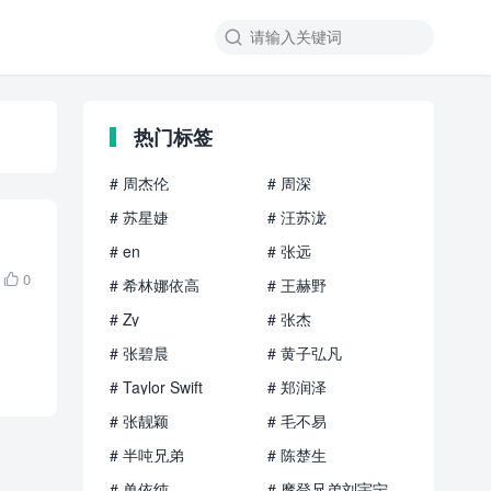

热门标签
# 周杰伦
# 周深
# 苏星婕
# 汪苏泷
# en
# 张远
0

# 希林娜依高
# 王赫野
# Zy
# 张杰
# 张碧晨
# 黄子弘凡
# Taylor Swift
# 郑润泽
# 张靓颖
# 毛不易
# 半吨兄弟
# 陈楚生
# 单依纯
# 摩登兄弟刘宇宁