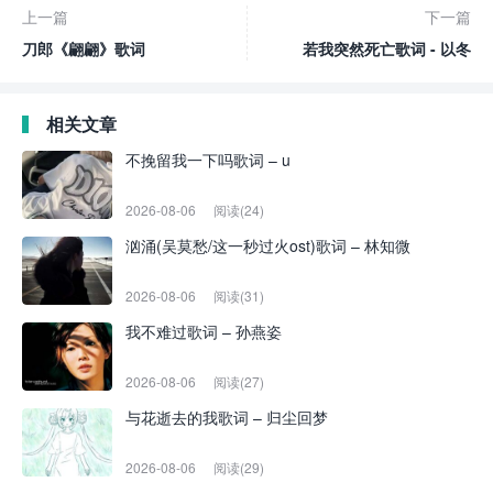
上一篇
下一篇
刀郎《翩翩》歌词
若我突然死亡歌词 - 以冬
相关文章
不挽留我一下吗歌词 – u
2026-08-06
阅读(24)
汹涌(吴莫愁/这一秒过火ost)歌词 – 林知微
2026-08-06
阅读(31)
我不难过歌词 – 孙燕姿
2026-08-06
阅读(27)
与花逝去的我歌词 – 归尘回梦
2026-08-06
阅读(29)