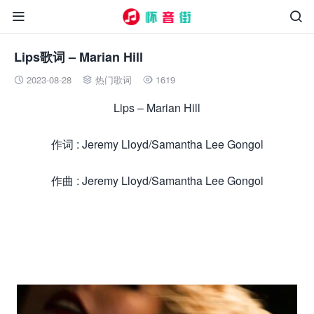


Lips歌词 – Marian Hill
2023-08-28
热门歌词
1619



Lips – Marian Hill
作词 : Jeremy Lloyd/Samantha Lee Gongol
作曲 : Jeremy Lloyd/Samantha Lee Gongol