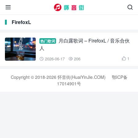


FirefoxL
月白露歌词 – FirefoxL / 音乐合伙
热门歌词
人
1
2026-06-17
206



Copyright © 2018-2026 怀音街(HuaiYinJie.COM)
鄂ICP备
17014901号