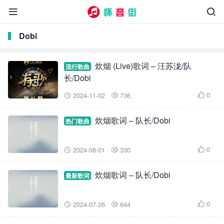


Dobi
炊烟 (Live)歌词 – 汪苏泷/队
流行歌曲
长/Dobi
0
2024-11-02
736



炊烟歌词 – 队长/Dobi
热门歌曲
0
2024-08-01
330



炊烟歌词 – 队长/Dobi
最新歌词
0
2024-07-26
644


