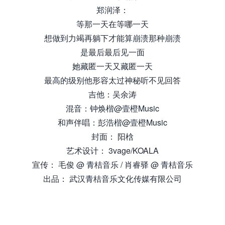
郑润泽：
等那一天在等哪一天
想做到力竭再躺下才能算崩溃那种崩溃
是最后最后见一面
她藏匿一天又藏匿一天
最高的级别他形容太过神秘听不见回答
吉他：吴余涛
混音：钟焕楷@壹橙Music
和声伴唱：彭浩楷@壹橙Music
封面： 阳梒
艺术设计： 3vage/KOALA
宣传： 毛俊 @ 青桔音乐 / 肖睿驿 @ 青桔音乐
出品： 武汉青桔音乐文化传媒有限公司
来.源怀音.街huaIyInjIe.com