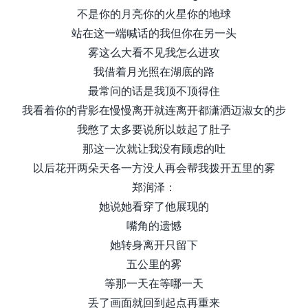
不是你的月亮你的火星你的地球
站在这一端喊话的我但你在另一头
雾这么大看不见我怎么进攻
我借着月光照在湖底的路
最常问的话是我顶不顶得住
我看着你的背影在慢慢离开就连离开都潇洒迈淑女的步
我憋了太多要说所以鼓起了肚子
那这一次就让我没有顾虑的吐
以后花开两朵天各一方没人再会帮我拨开五里的雾
郑润泽：
她说她看穿了他展现的
嘴角的遗憾
她转身离开只留下
五公里的雾
等那一天在等哪一天
丢了画面就回到起点再重来