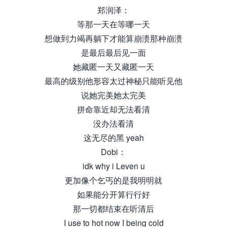
郑润泽：
等那一天在等哪一天
想做到力竭再躺下才能算崩溃那种崩溃
是最后最后见一面
她藏匿一天又藏匿一天
最高的级别他形容太过神秘只能听见他
说她完美她太完美
拼命靠近却无法看清
没办法看清
这无尽的黑 yeah
Dobi：
idk why i Leven u
更加像个乞丐的是我明明就
如果能分开算行行好
那一切都结束在听清后
I use to hot now I being cold