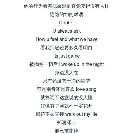
他的行为看着疯癫混乱直觉变得没有人样
隐隐约约的对话
Dobi：
U always ask
How u feel and what we have
看我到底还要多久看明白
Its just game
被掏空一切后 I woke up in the night
身边没人在
只有还没忘干净的噩梦
可是南音还是喜欢 love song
就算词不达意说的没人懂
好像有了雾就不一定花开
那还不如直接 walk out my life
郑润泽：
他已被撕碎