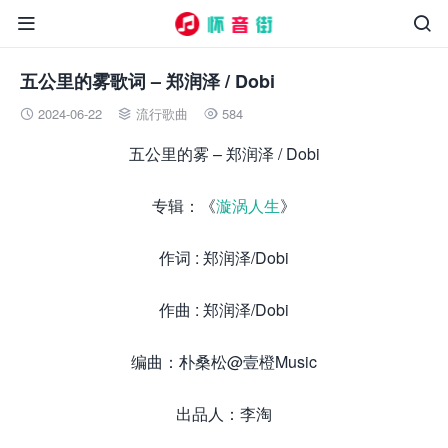


五公里的雾歌词 – 郑润泽 / Dobi
2024-06-22
流行歌曲
584



五公里的雾 – 郑润泽 / Dobi
专辑：《
漩涡人生
》
作词 : 郑润泽/Dobi
作曲 : 郑润泽/Dobi
编曲：朴桑松@壹橙Music
出品人：李淘