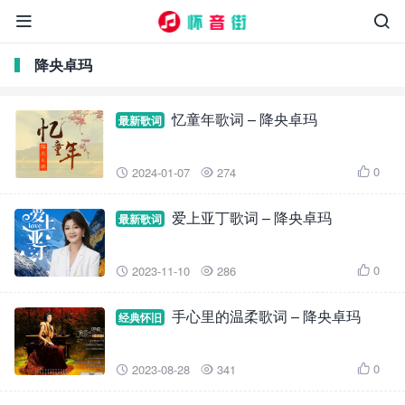


降央卓玛
忆童年歌词 – 降央卓玛
最新歌词
0
2024-01-07
274



爱上亚丁歌词 – 降央卓玛
最新歌词
0
2023-11-10
286



手心里的温柔歌词 – 降央卓玛
经典怀旧
0
2023-08-28
341


