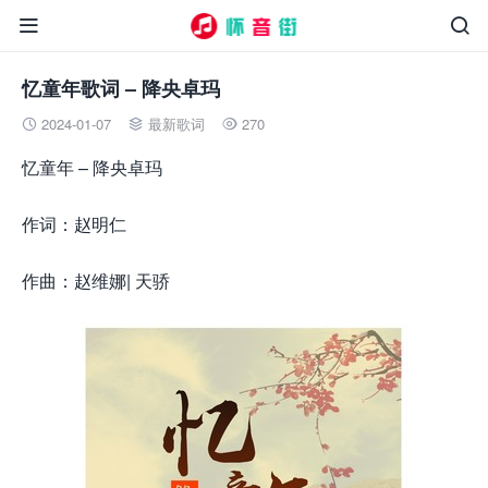


忆童年歌词 – 降央卓玛
2024-01-07
最新歌词
270



忆童年 – 降央卓玛
作词：赵明仁
作曲：赵维娜| 天骄