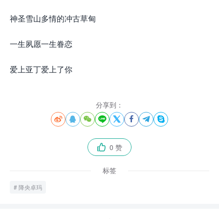
神圣雪山多情的冲古草甸
一生夙愿一生眷恋
爱上亚丁爱上了你
分享到：








0 赞

标签
降央卓玛