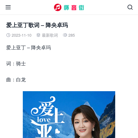


爱上亚丁歌词 – 降央卓玛
2023-11-10
最新歌词
285



爱上亚丁 – 降央卓玛
词：骑士
曲：白龙