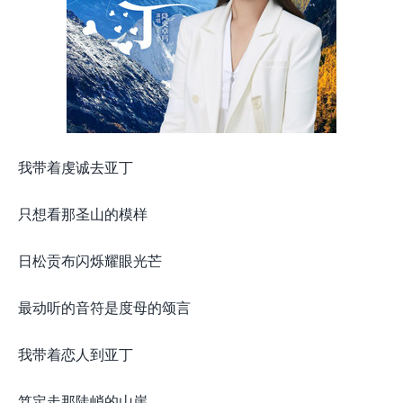
我带着虔诚去亚丁
只想看那圣山的模样
日松贡布闪烁耀眼光芒
最动听的音符是度母的颂言
我带着恋人到亚丁
笃定走那陡峭的山崖