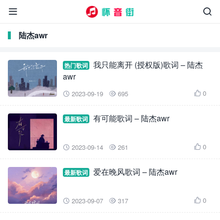


陆杰awr
我只能离开 (授权版)歌词 – 陆杰
热门歌词
awr
0
2023-09-19
695



有可能歌词 – 陆杰awr
最新歌词
0
2023-09-14
261



爱在晚风歌词 – 陆杰awr
最新歌词
0
2023-09-07
317


