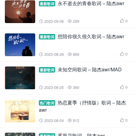
永不逝去的青春歌词 – 陆杰awr
最新歌词
0
2023-09-06
289



想陪你很久很久歌词 – 陆杰awr
最新歌词
0
2023-08-26
869



未知空间歌词 – 陆杰awr/MAD
最新歌词
0
2023-08-25
360



热恋夏季（抒情版）歌词 – 陆杰
热门歌词
awr
0
2023-08-04
812



雾里花歌词 – 陆杰awr