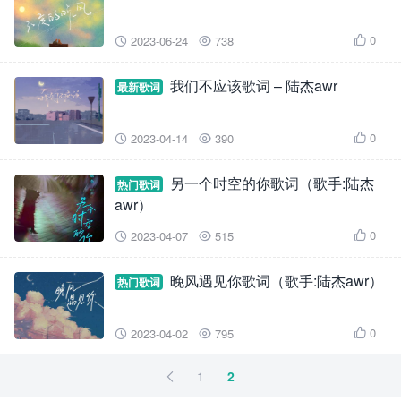
0
2023-06-24
738



我们不应该歌词 – 陆杰awr
最新歌词
0
2023-04-14
390



另一个时空的你歌词（歌手:陆杰
热门歌词
awr）
0
2023-04-07
515



晚风遇见你歌词（歌手:陆杰awr）
热门歌词
0
2023-04-02
795



1
2
