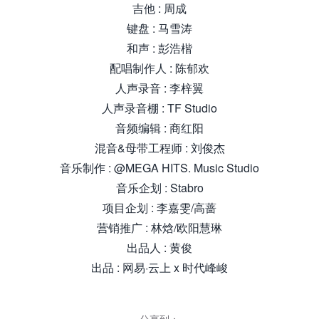
吉他 : 周成
键盘 : 马雪涛
和声 : 彭浩楷
配唱制作人 : 陈郁欢
人声录音 : 李梓翼
人声录音棚 : TF Studio
音频编辑 : 商红阳
混音&母带工程师 : 刘俊杰
音乐制作 : @MEGA HITS. Music Studio
音乐企划 : Stabro
项目企划 : 李嘉雯/高蔷
营销推广 : 林焓/欧阳慧琳
出品人 : 黄俊
出品 : 网易·云上 x 时代峰峻