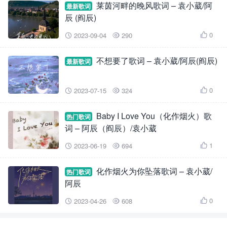
莱茵河畔的晚风歌词 – 袁小葳/阿
最新歌词
辰 (阎辰)
0
2023-09-04
290



不想要了歌词 – 袁小葳/阿辰(阎辰)
最新歌词
0
2023-07-15
324



Baby I Love You（化作烟火）歌
热门歌词
词 – 阿辰（阎辰）/袁小葳
1
2023-06-19
694



化作烟火为你坠落歌词 – 袁小葳/
热门歌词
阿辰
0
2023-04-26
608


