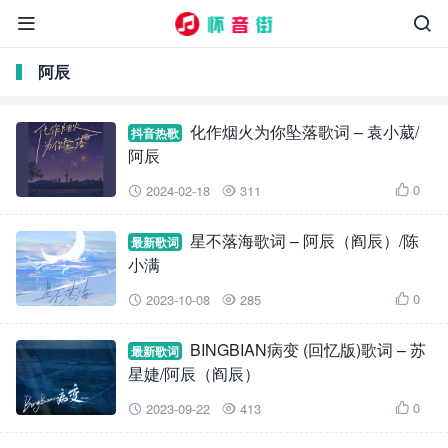


阿辰
化作烟火为你坠落歌词 – 袁小葳/
抖音热歌
阿辰
0
2024-02-18
311



星不落海歌词 – 阿辰（阎辰）/陈
最新歌词
小满
0
2023-10-08
285



BINGBIAN病变 (回忆版)歌词 – 苏
最新歌词
星婕/阿辰（阎辰）
0
2023-09-22
413


