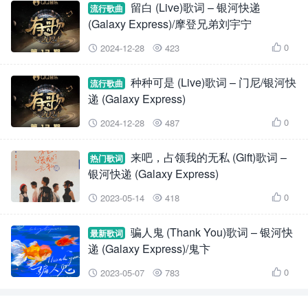
留白 (Live)歌词 – 银河快递
流行歌曲
(Galaxy Express)/摩登兄弟刘宇宁
0
2024-12-28
423



种种可是 (Live)歌词 – 门尼/银河快
流行歌曲
递 (Galaxy Express)
0
2024-12-28
487



来吧，占领我的无私 (Gift)歌词 –
热门歌词
银河快递 (Galaxy Express)
0
2023-05-14
418



骗人鬼 (Thank You)歌词 – 银河快
最新歌词
递 (Galaxy Express)/鬼卞
0
2023-05-07
783


