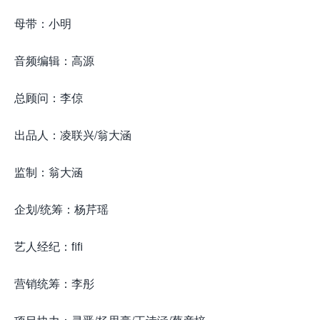
母带：小明
音频编辑：高源
总顾问：李倞
出品人：凌联兴/翁大涵
监制：翁大涵
企划/统筹：杨芹瑶
艺人经纪：fifi
营销统筹：李彤