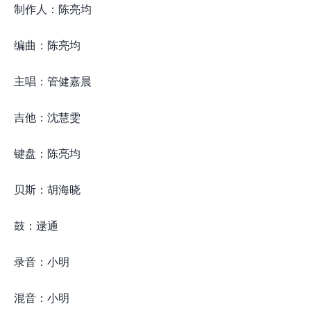
制作人：陈亮均
编曲：陈亮均
主唱：管健嘉晨
吉他：沈慧雯
键盘：陈亮均
贝斯：胡海晓
鼓：逯通
录音：小明
混音：小明