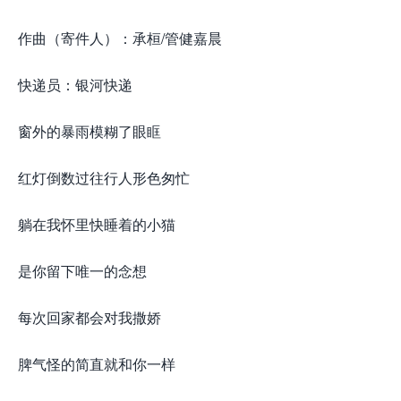
作曲（寄件人）：承桓/管健嘉晨
快递员：银河快递
窗外的暴雨模糊了眼眶
红灯倒数过往行人形色匆忙
躺在我怀里快睡着的小猫
是你留下唯一的念想
每次回家都会对我撒娇
脾气怪的简直就和你一样