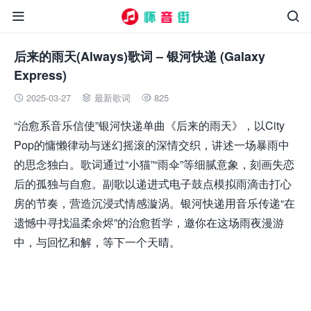


后来的雨天(Always)歌词 – 银河快递 (Galaxy
Express)
2025-03-27
最新歌词
825



“治愈系音乐信使”银河快递单曲《后来的雨天》，以City
Pop的慵懒律动与迷幻摇滚的深情交织，讲述一场暴雨中
的思念独白。歌词通过“小猫”“雨伞”等细腻意象，刻画失恋
后的孤独与自愈。副歌以递进式电子鼓点模拟雨滴击打心
房的节奏，营造沉浸式情感漩涡。银河快递用音乐传递“在
遗憾中寻找温柔余烬”的治愈哲学，邀你在这场雨夜漫游
中，与回忆和解，等下一个天晴。