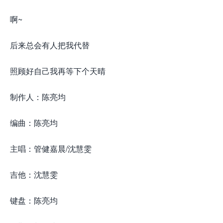
啊~
后来总会有人把我代替
照顾好自己我再等下个天晴
制作人：陈亮均
编曲：陈亮均
主唱：管健嘉晨/沈慧雯
吉他：沈慧雯
键盘：陈亮均