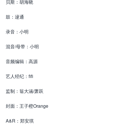
贝斯：胡海晓
鼓：逯通
录音：小明
混音/母带：小明
音频编辑：高源
艺人经纪：fifi
监制：翁大涵/萧跃
封面：王子橙Orange
A&R：郑安琪