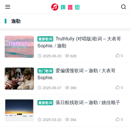


迦勒
Truthfully (对唱版)歌词 – 大表哥
最新歌词
Sophie. / 迦勒
0
2025-06-23
628



爱偏缓慢歌词 – 迦勒 / 大表哥
热门歌词
Sophie.
0
2025-06-07
366



落日航线歌词 – 迦勒 / 姚佳顺子
最新歌词
0
2025-03-23
394


