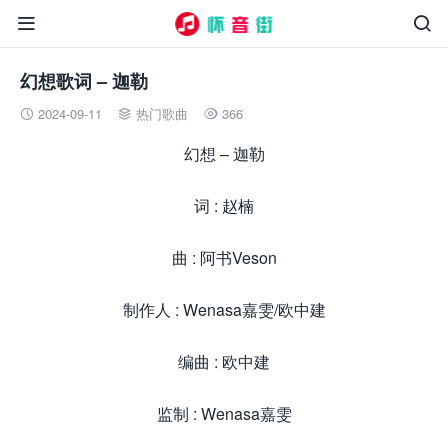


幻想歌词 – 迦勒
2024-09-11
热门歌曲
366



幻想 – 迦勒
词 : 赵楠
曲 : 阿书Veson
制作人 : Wenasa嘉雯/欧中建
编曲 : 欧中建
监制 : Wenasa嘉雯