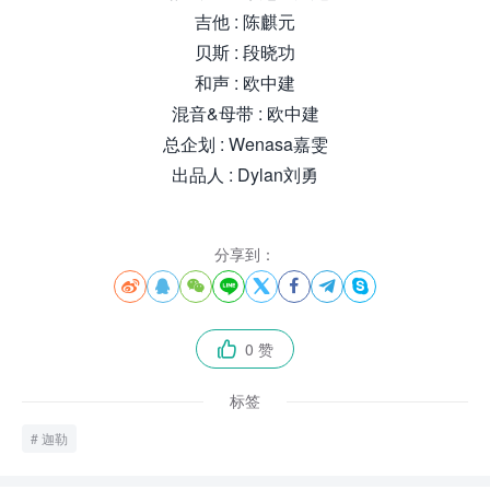
吉他 : 陈麒元
贝斯 : 段晓功
和声 : 欧中建
混音&母带 : 欧中建
总企划 : Wenasa嘉雯
出品人 : Dylan刘勇
分享到：








0 赞

标签
迦勒